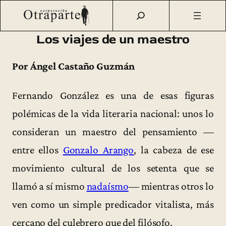
Saltar
Otraparte.org
/
Corporación
/
Archivo de prensa
/
Los viajes
al
de un maestro
contenido
Los viajes de un maestro
Por Ángel Castaño Guzmán
Fernando González es una de esas figuras
polémicas de la vida literaria nacional: unos lo
consideran un maestro del pensamiento —
entre ellos
Gonzalo Arango
, la cabeza de ese
movimiento cultural de los setenta que se
llamó a sí mismo
nadaísmo
— mientras otros lo
ven como un simple predicador vitalista, más
cercano del culebrero que del filósofo.