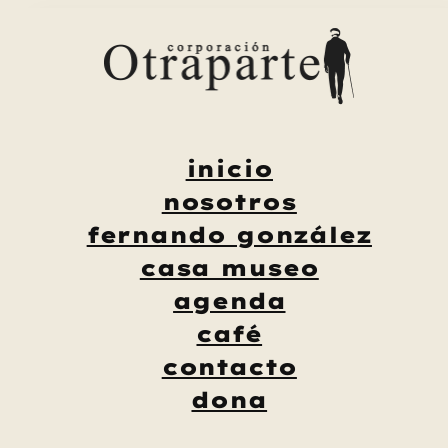
Saltar
al
contenido
inicio
nosotros
fernando gonzález
casa museo
agenda
café
contacto
dona