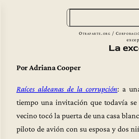
B
u
s
Otraparte.org
/
Corporaci
c
exce
La exc
a
r
Por Adriana Cooper
Raíces aldeanas de la corrupción
: a un
tiempo una invitación que todavía se
vecino tocó la puerta de una casa blanc
piloto de avión con su esposa y dos ni