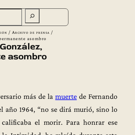
ión
/
Archivo de prensa
/
 permanente asombro
González,
e asombro
versario más de la
muerte
de Fernando
l año 1964, “no se dirá murió, sino lo
calificaba el morir. Para honrar ese
 la Intimidad, he releído durante esta