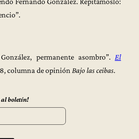
iendo Fernando González. Repitámoslo:
encio”.
 González, permanente asombro”.
El
018, columna de opinión
Bajo las ceibas
.
 al boletín!