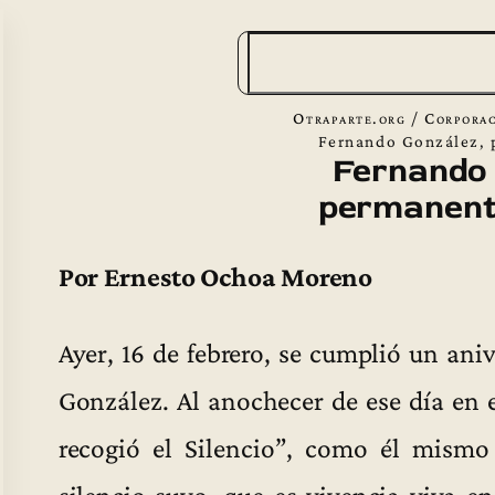
B
u
s
Otraparte.org
/
Corporac
c
Fernando González,
Fernando 
a
permanent
r
Por Ernesto Ochoa Moreno
Ayer, 16 de febrero, se cumplió un ani
González. Al anochecer de ese día en e
recogió el Silencio”, como él mismo 
silencio suyo, que es vivencia viva en