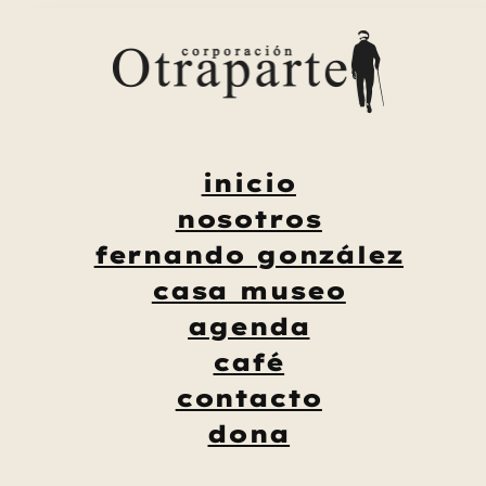
Saltar
al
contenido
inicio
nosotros
fernando gonzález
casa museo
agenda
café
contacto
dona