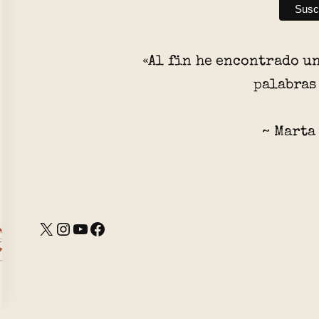
«Al fin he encontrado u
palabras
~ Marta
X
Instagram
YouTube
Facebook