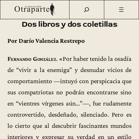
Saltar
Otraparte.org
/
Corporación
/
Archivo de prensa
/
Dos libros
al
y dos coletillas
contenido
Dos libros y dos coletillas
Por Darío Valencia Restrepo
Fernando González
. «Por haber tenido la osadía
de “vivir a la enemiga” y desnudar vicios de
comportamiento —intuyó con perspicacia que
sus compatriotas no podrán encontrarse sino
en “vientres vírgenes aún…”—, fue rudamente
controvertido, desdeñado, silenciado. Pero es
lo cierto que al descubrir fascinantes mundos
interiores y expresar su verdad en un estilo