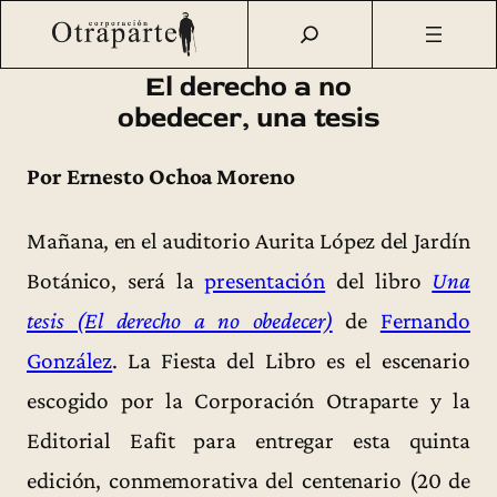
Saltar
Otraparte.org
/
Corporación
/
Archivo de prensa
/
El derecho
al
a no obedecer, una tesis
contenido
El derecho a no
obedecer, una tesis
Por Ernesto Ochoa Moreno
Mañana, en el auditorio Aurita López del Jardín
Botánico, será la
presentación
del libro
Una
tesis (El derecho a no obedecer)
de
Fernando
González
. La Fiesta del Libro es el escenario
escogido por la Corporación Otraparte y la
Editorial Eafit para entregar esta quinta
edición, conmemorativa del centenario (20 de