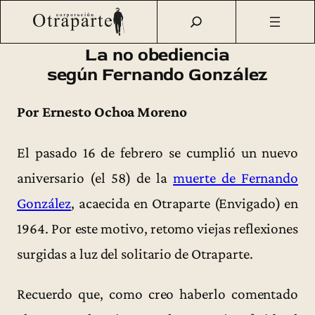
Saltar
Otraparte.org
/
Corporación
/
Archivo de prensa
/
La no
al
obediencia según Fernando González
contenido
La no obediencia
según Fernando González
Por Ernesto Ochoa Moreno
El pasado 16 de febrero se cumplió un nuevo
aniversario (el 58) de la
muerte de Fernando
González
, acaecida en Otraparte (Envigado) en
1964. Por este motivo, retomo viejas reflexiones
surgidas a luz del solitario de Otraparte.
Recuerdo que, como creo haberlo comentado