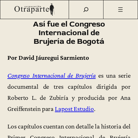
Saltar
Otraparte.org
/
Corporación
/
Archivo de prensa
/
Así fue el
al
Congreso Internacional de Brujería de Bogotá
contenido
Así fue el Congreso
Internacional de
Brujería de Bogotá
Por David Jáuregui Sarmiento
Congreso Internacional de Brujería
es una serie
documental de tres capítulos dirigida por
Roberto L. de Zubiría y producida por Ana
Greiffenstein para
Lapost Estudio
.
Los capítulos cuentan con detalle la historia del
Primer Congreso Internacional de Brujería