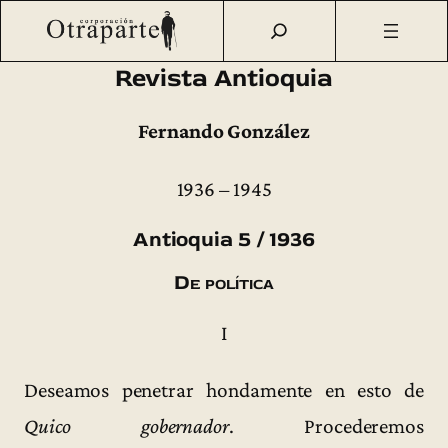
Saltar
Otraparte.org
/
Fernando González
/
Ideas
/
Revista
al
Antioquia (1936–1945)
/
Revista Antioquia n.º 5 (1936)
contenido
Revista Antioquia
Fernando González
1936 – 1945
Antioquia 5 / 1936
De política
I
Deseamos penetrar hondamente en esto de
Quico gobernador
. Procederemos