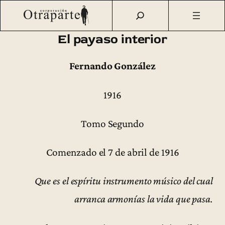
Saltar
Otraparte.org
/
Fernando González
/
Ideas
/
Ediciones
al
póstumas
/
El payaso interior (1916) [2005]
contenido
El payaso interior
Fernando González
1916
Tomo Segundo
Comenzado el 7 de abril de 1916
Que es el espíritu instrumento músico del cual
arranca armonías la vida que pasa.