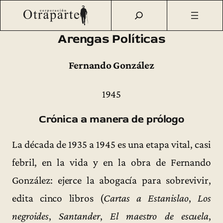
Saltar
Otraparte.org
/
Fernando González
/
Ideas
/
Ediciones
al
póstumas
/
Arengas Políticas (1945) [1997]
contenido
Arengas Políticas
Fernando González
1945
Crónica a manera de prólogo
La década de 1935 a 1945 es una etapa vital, casi
febril, en la vida y en la obra de Fernando
González: ejerce la abogacía para sobrevivir,
edita cinco libros (
Cartas a Estanislao
,
Los
negroides
,
Santander
,
El maestro de escuela
,