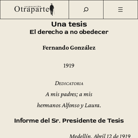
Saltar
Otraparte.org
/
Fernando González
/
Ideas
/
Primeras
al
ediciones
/
Una tesis – El derecho a no obedecer (1919)
contenido
Una tesis
El derecho a no obedecer
Fernando González
1919
Dedicatoria
A mis padres; a mis
hermanos Alfonso y Laura
.
Informe del Sr. Presidente de Tesis
Medellín, Abril 12 de 1919