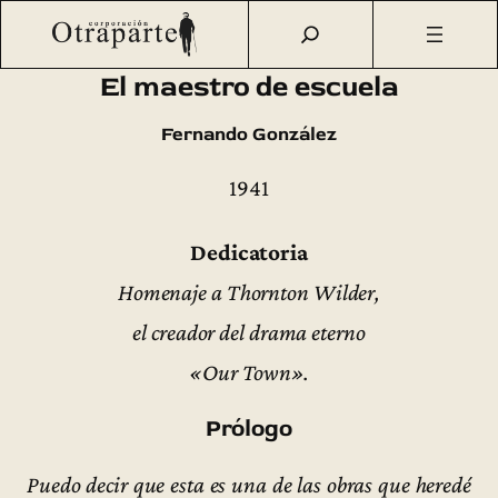
Saltar
Otraparte.org
/
Fernando González
/
Ideas
/
Primeras
al
ediciones
/
El maestro de escuela (1941)
contenido
El maestro de escuela
Fernando González
1941
Dedicatoria
Homenaje a Thornton Wilder,
el creador del drama eterno
«Our Town».
Prólogo
Puedo decir que esta es una de las obras que heredé