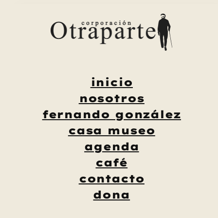
Saltar
al
contenido
inicio
nosotros
fernando gonzález
casa museo
agenda
café
contacto
dona