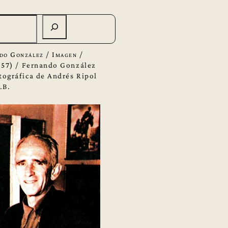
do González
/
Imagen
/
957)
/
Fernando González
tográfica de Andrés Ripol
.B.