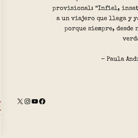
provisional: “Infiel, insa
a un viajero que llega y y
porque siempre, desde 
verd
~ Paula And
X
Instagram
YouTube
Facebook