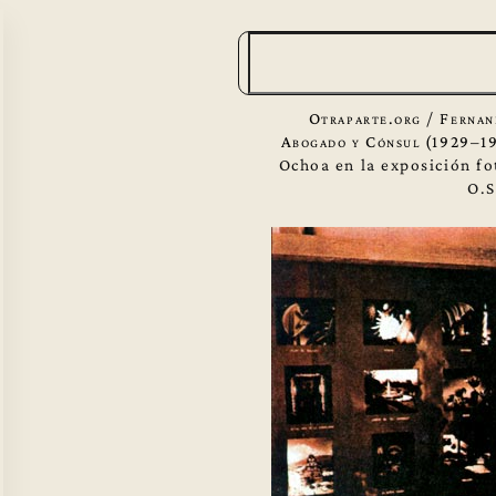
B
u
s
Otraparte.org
/
Fernan
c
Abogado y Cónsul (1929–1
Ochoa en la exposición fo
a
O.S
r