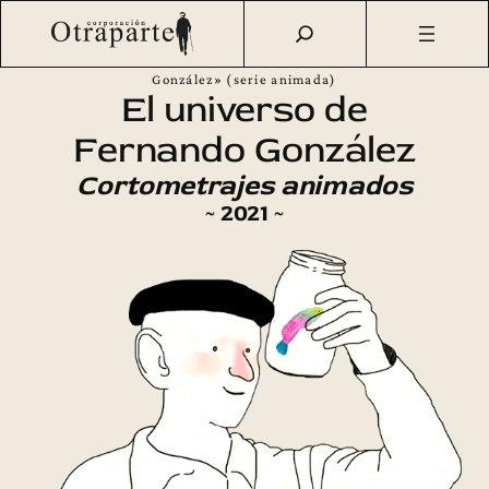
Saltar
Otraparte.org
/
Fernando González
/
Imagen
/
Audiovisuales
al
sobre Fernando González
/
«El universo de Fernando
contenido
González» (serie animada)
El universo de
Fernando González
Cortometrajes animados
~ 2021 ~