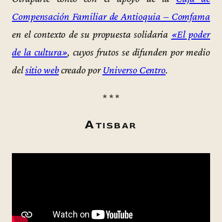
Compensación Familiar de Antioquia – Comfama
en el contexto de su propuesta solidaria
«El poder
de la cultura»
, cuyos frutos se difunden por medio
del
sitio web
creado por
Universo Centro
.
* * *
Atisbar