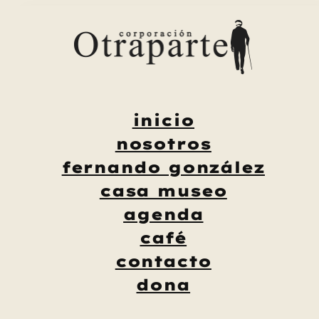
Saltar
al
contenido
inicio
nosotros
fernando gonzález
casa museo
agenda
café
contacto
dona