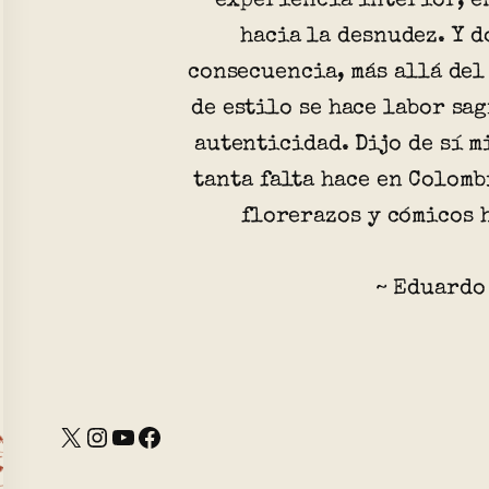
experiencia interior, e
hacia la desnudez. Y d
consecuencia, más allá del
de estilo se hace labor sag
autenticidad. Dijo de sí m
tanta falta hace en Colomb
florerazos y cómicos 
~ Eduardo
X
Instagram
YouTube
Facebook