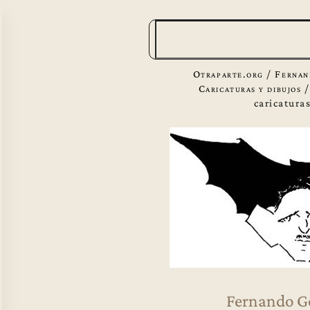
B
u
s
Otraparte.org
/
Fernan
c
Caricaturas y dibujos
caricatura
a
r
Fernando G