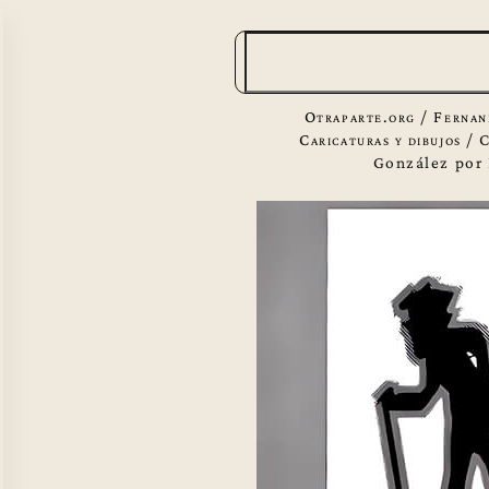
B
u
s
Otraparte.org
/
Fernan
c
Caricaturas y dibujos
/
C
González por 
a
r