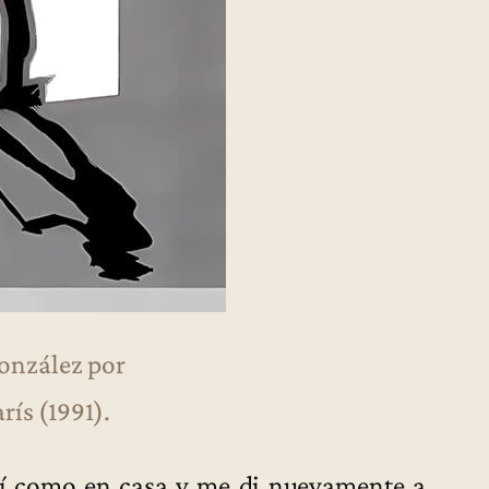
onzález por
rís (1991).
ntí como en casa y me di nuevamente a