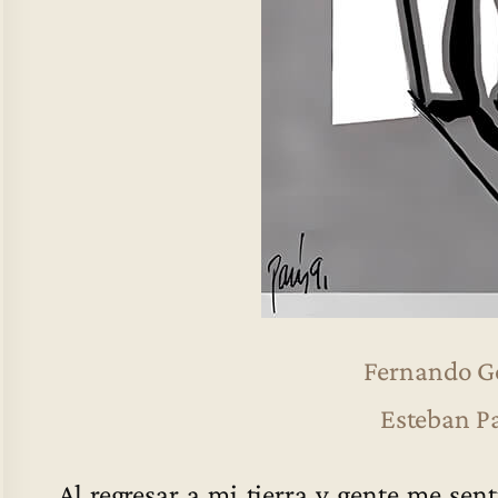
Fernando G
Esteban Pa
Al regresar a mi tierra y gente me se