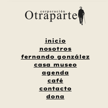
Saltar
al
contenido
inicio
nosotros
fernando gonzález
casa museo
agenda
café
contacto
dona