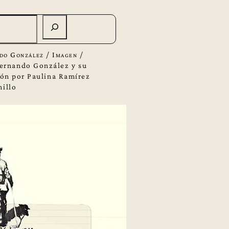
do González
/
Imagen
/
ernando González y su
ción por Paulina Ramírez
millo