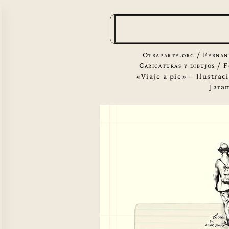
B
u
s
Otraparte.org
/
Fernan
c
Caricaturas y dibujos
/
F
«Viaje a pie» – Ilustra
a
Jara
r