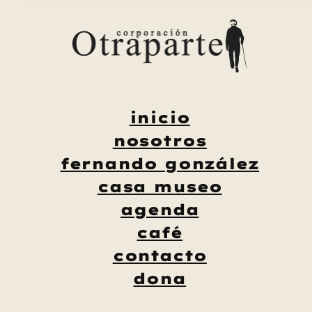
Saltar
al
contenido
inicio
nosotros
fernando gonzález
casa museo
agenda
café
contacto
dona