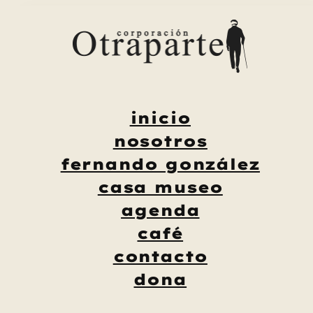
Saltar
al
contenido
inicio
nosotros
fernando gonzález
casa museo
agenda
café
contacto
dona