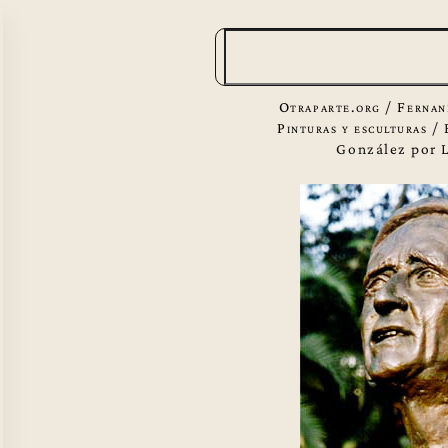
B
u
s
Otraparte.org
/
Fernan
c
Pinturas y esculturas
/
González por 
a
r