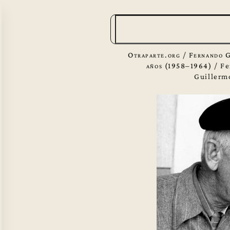
B
u
s
Otraparte.org
/
Fernando G
c
años (1958–1964)
/
Fe
Guillerm
a
r