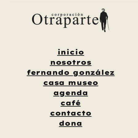
Saltar
al
contenido
inicio
nosotros
fernando gonzález
casa museo
agenda
café
contacto
dona