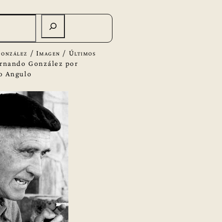
onzález
/
Imagen
/
Últimos
rnando González por
o Angulo