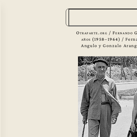
B
u
s
Otraparte.org
/
Fernando G
c
años (1958–1964)
/
Fern
Angulo y Gonzalo Arang
a
r