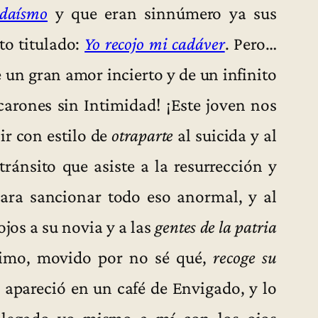
daísmo
y que eran sinnúmero ya sus
to titulado:
Yo recojo mi cadáver
. Pero…
 un gran amor incierto y de un infinito
carones sin Intimidad! ¡Este joven nos
ir con estilo de
otraparte
al suicida y al
 tránsito que asiste a la resurrección y
ara sancionar todo eso anormal, y al
ojos a su novia y a las
gentes de la patria
ltimo, movido por no sé qué,
recoge su
 apareció en un café de Envigado, y lo
llegado yo mismo a mí con los ojos