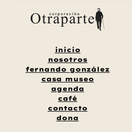
Saltar
al
contenido
inicio
nosotros
fernando gonzález
casa museo
agenda
café
contacto
dona