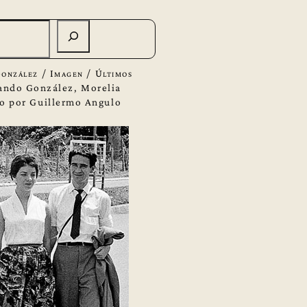
onzález
/
Imagen
/
Últimos
ando González, Morelia
o por Guillermo Angulo