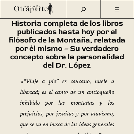
Saltar
Otraparte.org
/
Fernando González
/
Vida
/
Historia
al
completa de los libros publicados…
contenido
Historia completa de los libros
publicados hasta hoy por el
filósofo de la Montaña, relatada
por él mismo – Su verdadero
concepto sobre la personalidad
del Dr. López
«“Viaje a pie” es caucano, huele a
libertad; es el canto de un antioqueño
inhibido por las montañas y los
prejuicios, por jesuitas y por atavismo,
que se va en busca de las ideas generales