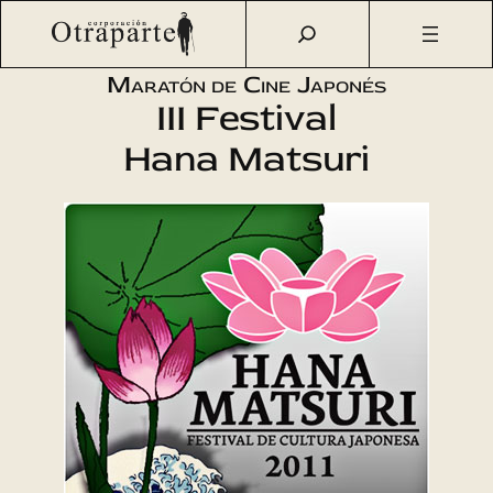
Saltar
Otraparte.org
/
Agenda Cultural
/
Cine
/
Maratón de cine
al
japonés
contenido
Maratón de Cine Japonés
III Festival
Hana Matsuri