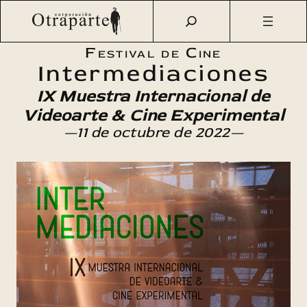
Saltar
Otraparte.org
/
Agenda Cultural
/
Cine
/
Intermediaciones –
al
IX Muestra de Videoarte y Cine Experimental
contenido
Festival de Cine
Intermediaciones
IX Muestra Internacional de
Videoarte & Cine Experimental
—11 de octubre de 2022—