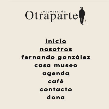
Saltar
al
contenido
inicio
nosotros
fernando gonzález
casa museo
agenda
café
contacto
dona