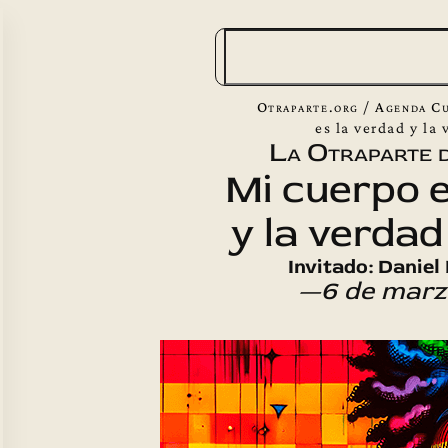
B
u
s
Otraparte.org
/
Agenda Cu
c
es la verdad y la 
La Otraparte d
a
Mi cuerpo e
r
y la verdad
Invitado: Danie
—6 de marz