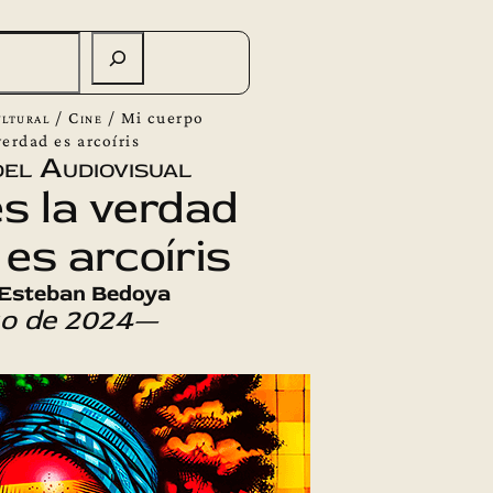
ltural
/
Cine
/
Mi cuerpo
verdad es arcoíris
el Audiovisual
s la verdad
 es arcoíris
l Esteban Bedoya
o de 2024—