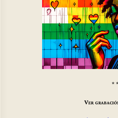
* 
Ver grabació