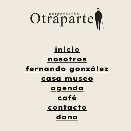
Saltar
al
contenido
inicio
nosotros
fernando gonzález
casa museo
agenda
café
contacto
dona