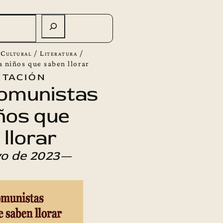
 Cultural
/
Literatura
/
 niños que saben llorar
tación
omunistas
ños que
llorar
o de 2023—