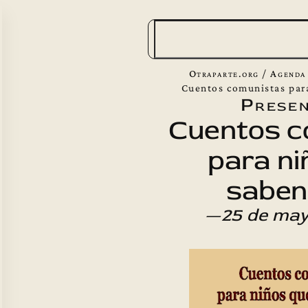
B
u
s
Otraparte.org
/
Agenda
c
Cuentos comunistas para
Presen
a
Cuentos c
r
para ni
saben 
—25 de may