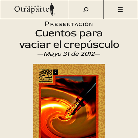
Saltar
Otraparte.org
/
Agenda Cultural
/
Literatura
/
Cuentos para
al
vaciar el crepúsculo
contenido
Presentación
Cuentos para
vaciar el crepúsculo
—
Mayo 31 de 2012
—