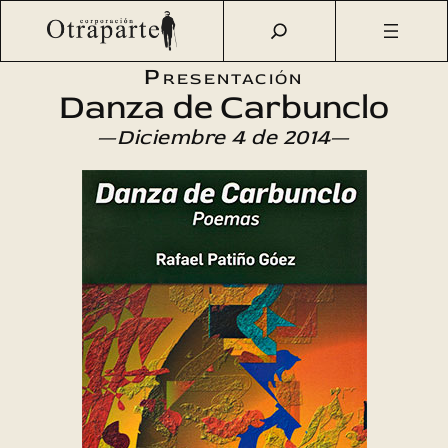
Saltar
Otraparte.org
/
Agenda Cultural
/
Literatura
/
Danza de
al
Carbunclo
contenido
Presentación
Danza de Carbunclo
—
Diciembre 4 de 2014
—