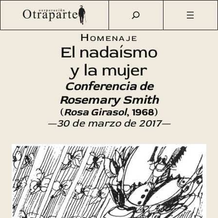
Saltar
Otraparte.org
/
Agenda Cultural
/
Literatura
/
«El nadaísmo
al
y la mujer»
contenido
Homenaje
El nadaísmo
y la mujer
Conferencia de
Rosemary Smith
(
Rosa Girasol
, 1968)
—30 de marzo de 2017—