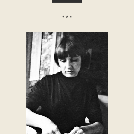
* * *