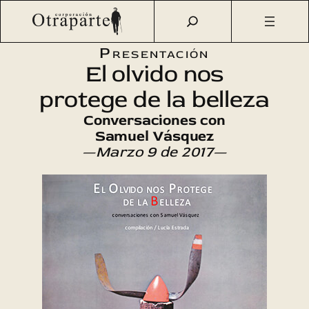
Saltar
Otraparte.org
/
Agenda Cultural
/
Literatura
/
El olvido nos
al
protege de la belleza
contenido
Presentación
El olvido nos
protege de la belleza
Conversaciones con
Samuel Vásquez
—Marzo 9 de 2017—