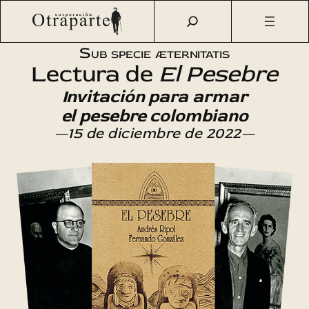
Saltar
Otraparte.org
/
Agenda Cultural
/
Literatura
/
Lectura de El
al
Pesebre
contenido
Sub specie æternitatis
Lectura de
El Pesebre
Invitación para armar
el pesebre colombiano
—15 de diciembre de 2022—