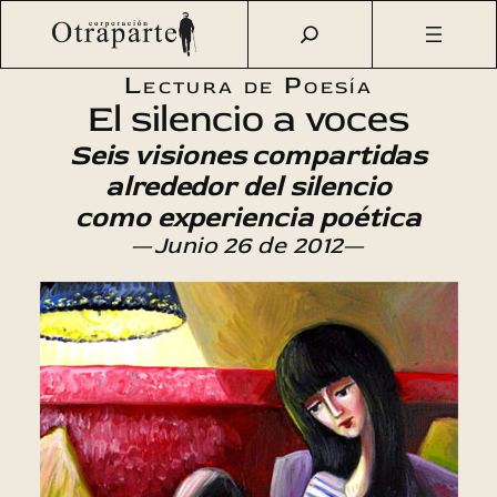
Saltar
Otraparte.org
/
Agenda Cultural
/
Literatura
/
El silencio a
al
voces
contenido
Lectura de Poesía
El silencio a voces
Seis visiones compartidas
alrededor del silencio
como experiencia poética
—
Junio 26 de 2012
—