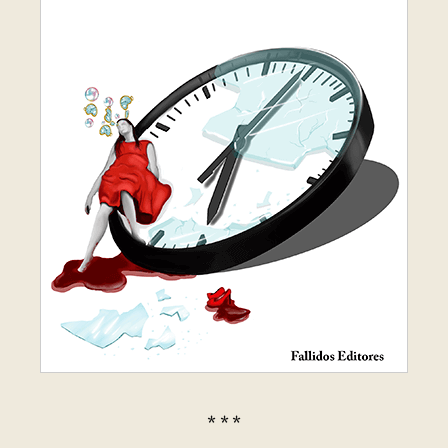
* * *