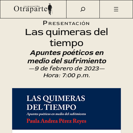
Saltar
Otraparte.org
/
Agenda Cultural
/
Literatura
/
Las quimeras
al
del tiempo
contenido
Presentación
Las quimeras del
tiempo
Apuntes poéticos en
medio del sufrimiento
—9 de febrero de 2023—
Hora: 7:00 p.m.