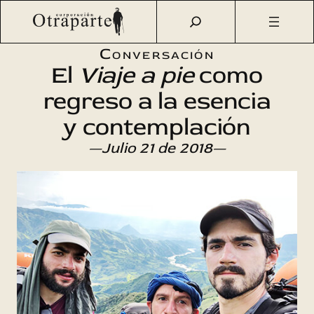
Saltar
Otraparte.org
/
Agenda Cultural
/
Literatura
/
Tres viajeros
al
a pie
contenido
Conversación
El
Viaje a pie
como
regreso a la esencia
y contemplación
—Julio 21 de 2018—