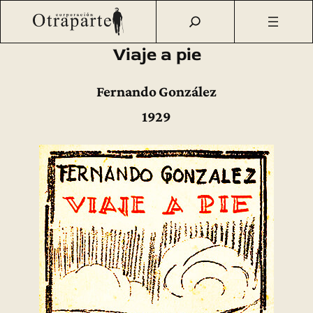
Saltar
Otraparte.org
/
Fernando González
/
Obra
/
Obras publicadas
al
y ediciones
/
Viaje a pie
contenido
Viaje a pie
Fernando González
1929