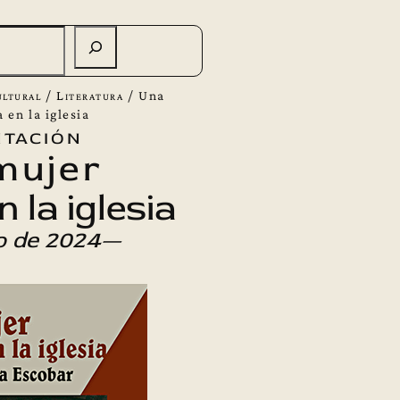
ltural
/
Literatura
/
Una
 en la iglesia
tación
mujer
 la iglesia
o de 2024—