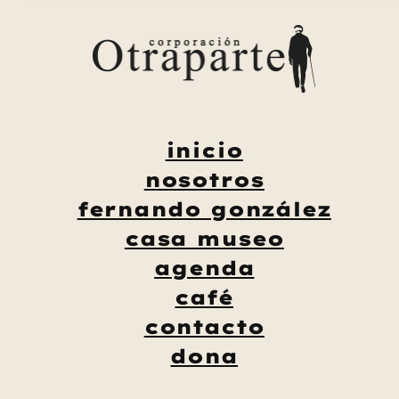
Saltar
al
contenido
inicio
nosotros
fernando gonzález
casa museo
agenda
café
contacto
dona