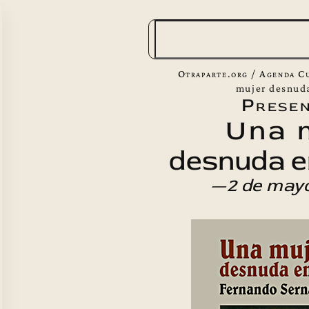
B
u
s
Otraparte.org
/
Agenda Cu
c
mujer desnuda
Presen
a
Una 
r
desnuda en
—2 de may