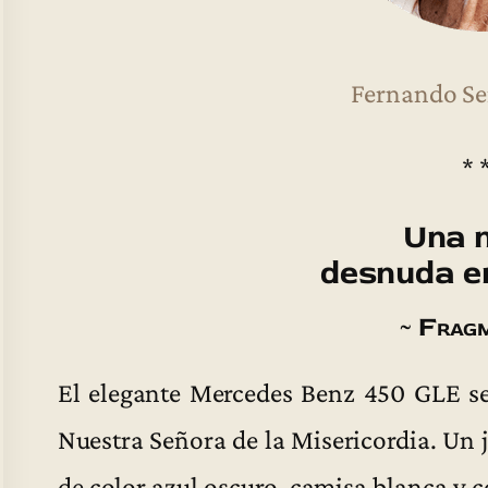
Fernando Se
* 
Una 
desnuda en
~ Frag
El elegante Mercedes Benz 450 GLE se d
Nuestra Señora de la Misericordia. Un 
de color azul oscuro, camisa blanca y c