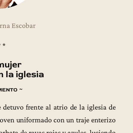
rna Escobar
* *
mujer
 la iglesia
mento ~
etuvo frente al atrio de la iglesia de
joven uniformado con un traje enterizo
orbata de rayas rojas y azules, luciendo