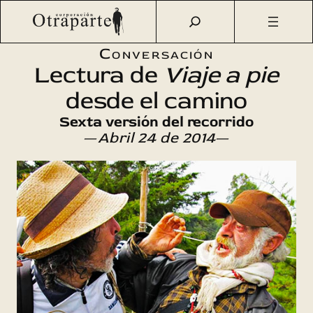
Saltar
Otraparte.org
/
Agenda Cultural
/
Literatura
/
Lectura del
al
Viaje a pie desde el camino 2014
contenido
Conversación
Lectura de
Viaje a pie
desde el camino
Sexta versión del recorrido
—
Abril 24 de 2014
—