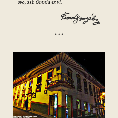
ovo
, así:
Omnia ex vi
.
* * *