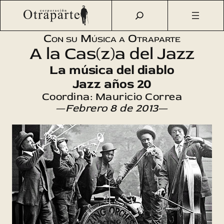
Saltar
Otraparte.org
/
Agenda Cultural
/
Música
/
A la Cas(z)a del
al
Jazz (1)
contenido
Con su Música a Otraparte
A la Cas(z)a del Jazz
La música del diablo
Jazz años 20
Coordina: Mauricio Correa
—
Febrero 8 de 2013
—