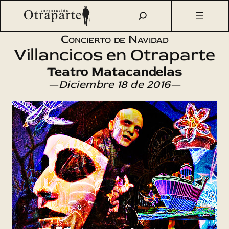
Saltar
Otraparte.org
/
Agenda Cultural
/
Música
/
Concierto de
al
Navidad 2016
contenido
Concierto de Navidad
Villancicos en Otraparte
Teatro Matacandelas
—Diciembre 18 de 2016—