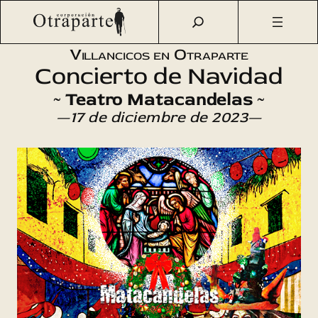
Saltar
Otraparte.org
/
Agenda Cultural
/
Música
/
Concierto de
al
Navidad 2023
contenido
Villancicos en Otraparte
Concierto de Navidad
~ Teatro Matacandelas ~
—17 de diciembre de 2023—