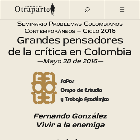
Saltar
Otraparte.org
/
Agenda Cultural
/
Sofos
/
Fernando
al
González
contenido
Seminario Problemas Colombianos
Contemporáneos – Ciclo 2016
Grandes pensadores
de la crítica en Colombia
—Mayo 28 de 2016—
Fernando González
Vivir a la enemiga