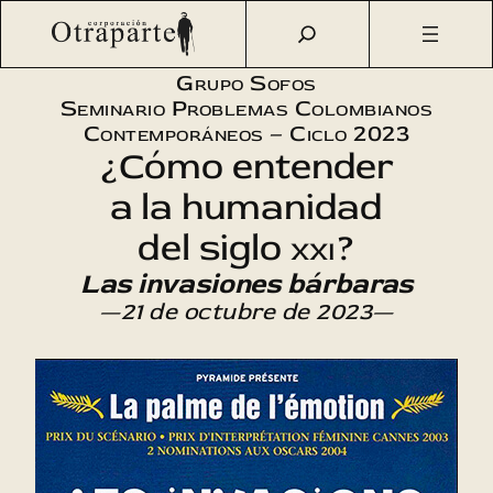
Saltar
Otraparte.org
/
Agenda Cultural
/
Sofos
/
Las invasiones
al
bárbaras
contenido
Grupo Sofos
Seminario Problemas Colombianos
Contemporáneos – Ciclo 2023
¿Cómo entender
a la humanidad
del siglo
xxi
?
Las invasiones bárbaras
—21 de octubre de 2023—