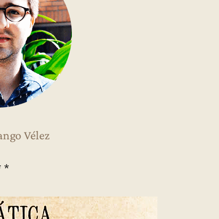
ango Vélez
* *