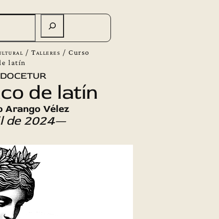
ultural
/
Talleres
/
Curso
de latín
 docetur
co de latín
o Arango Vélez
il de 2024—