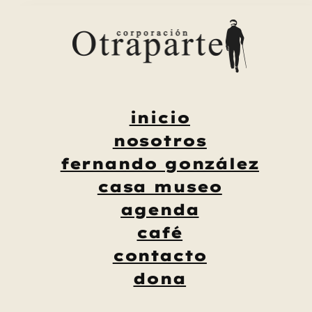
Saltar
al
contenido
inicio
nosotros
fernando gonzález
casa museo
agenda
café
contacto
dona