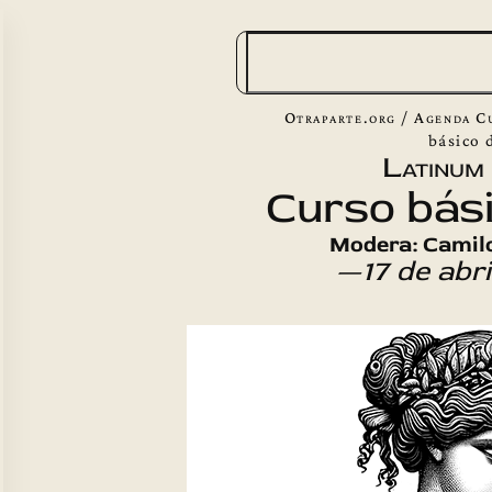
B
u
s
Otraparte.org
/
Agenda C
c
básico 
Latinum
a
Curso bási
r
Modera: Camil
—17 de abr