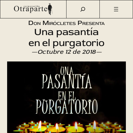
Saltar
Otraparte.org
/
Agenda Cultural
/
Teatro
/
«Una pasantía
al
en el purgatorio» por Corporación Don Mirócletes
contenido
Don Mirócletes Presenta
Una pasantía
en el purgatorio
—Octubre 12 de 2018—