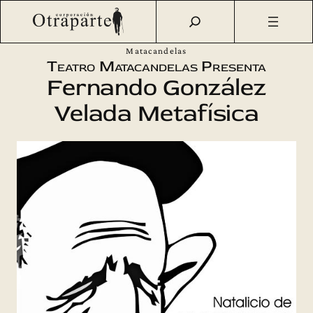
Saltar
Otraparte.org
/
Agenda Cultural
/
Teatro
/
Fernando
al
González: Velada Metafísica – Colectivo Teatral
contenido
Matacandelas
Teatro Matacandelas Presenta
Fernando González
Velada Metafísica