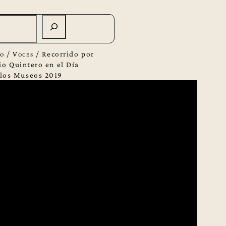
eo
/
Voces
/
Recorrido por
io Quintero en el Día
 los Museos 2019