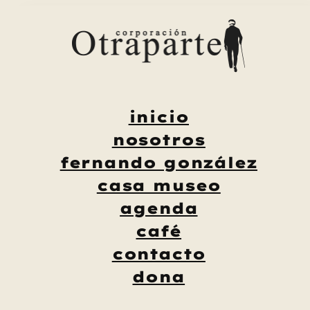
Saltar
al
contenido
inicio
nosotros
fernando gonzález
casa museo
agenda
café
contacto
dona