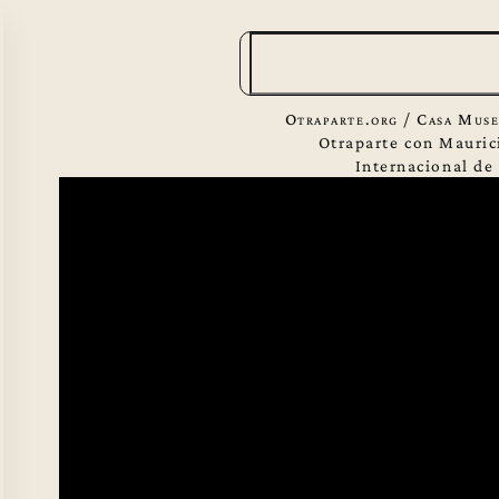
B
u
s
Otraparte.org
/
Casa Mus
c
Otraparte con Mauric
Internacional de
a
r