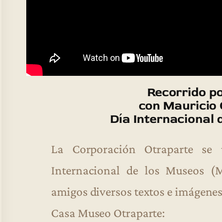
Recorrido p
con Mauricio 
Día Internacional 
La Corporación Otraparte se 
Internacional de los Museos (
amigos diversos textos e imágenes 
Casa Museo Otraparte: