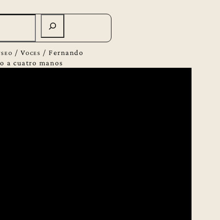
useo
/
Voces
/
Fernando
do a cuatro manos