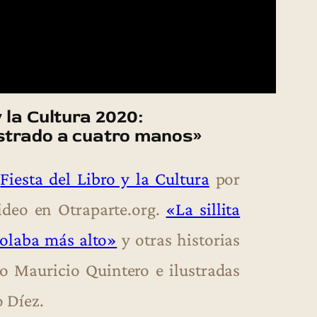
y la Cultura 2020:
strado a cuatro manos»
a
Fiesta del Libro y la Cultura
por
video en Otraparte.org.
«La sillita
volaba más alto»
y otras historias
o Mauricio Quintero e ilustradas
 Díez.