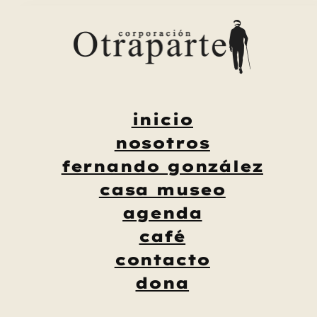
Saltar
al
contenido
inicio
nosotros
fernando gonzález
casa museo
agenda
café
contacto
dona