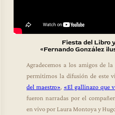
Fiesta del Libro 
«Fernando González ilu
Agradecemos a los amigos de l
permitirnos la difusión de este 
del maestro»
,
«El gallinazo que 
fueron narradas por el compañer
en vivo por Laura Montoya y Hugo