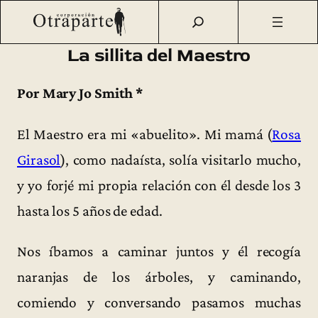
Saltar
Otraparte.org
/
Fernando González
/
Vida
/
La sillita del
al
Maestro
contenido
La sillita del Maestro
Por Mary Jo Smith *
El Maestro era mi «abuelito». Mi mamá (
Rosa
Girasol
), como nadaísta, solía visitarlo mucho,
y yo forjé mi propia relación con él desde los 3
hasta los 5 años de edad.
Nos íbamos a caminar juntos y él recogía
naranjas de los árboles, y caminando,
comiendo y conversando pasamos muchas