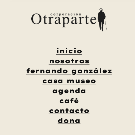
Saltar
al
contenido
inicio
nosotros
fernando gonzález
casa museo
agenda
café
contacto
dona