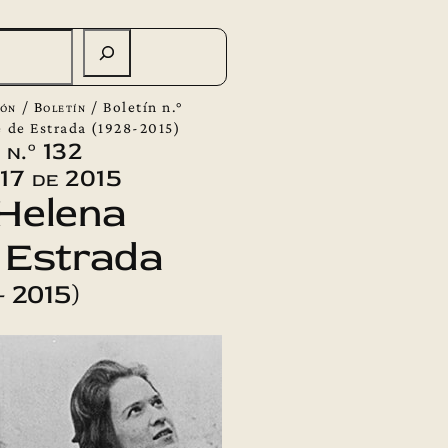
ión
/
Boletín
/
Boletín n.°
e de Estrada (1928-2015)
 n.º 132
17 de 2015
Helena
 Estrada
– 2015)