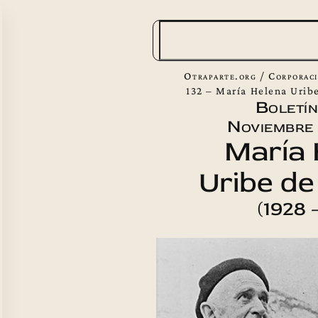
B
u
s
Otraparte.org
/
Corporac
c
132 – María Helena Urib
Boletín
a
Noviembre 
r
María 
Uribe de
(1928 