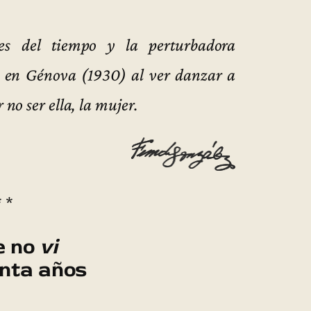
es del tiempo y la perturbadora
 yo en Génova (1930) al ver danzar a
no ser ella, la mujer.
* *
e no
vi
inta años