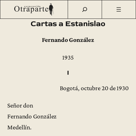
Saltar
Otraparte.org
/
Fernando González
/
Ideas
/
Primeras
al
ediciones
/
Cartas a Estanislao (1935)
contenido
Cartas a Estanislao
Fernando González
1935
I
Bogotá, octubre 20 de 1930
Señor don
Fernando González
Medellín.