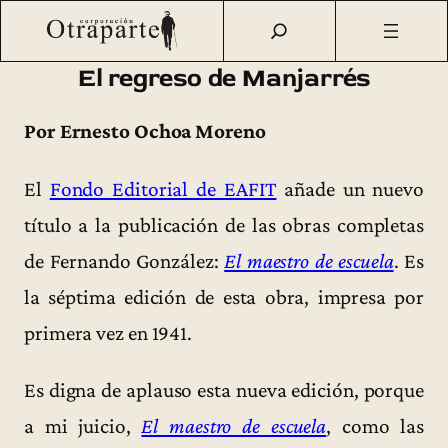
Saltar
Otraparte.org
/
Corporación
/
Archivo de prensa
/
El regreso
al
de Manjarrés
contenido
El regreso de Manjarrés
Por Ernesto Ochoa Moreno
El
Fondo Editorial de EAFIT
añade un nuevo
título a la publicación de las obras completas
de Fernando González:
El maestro de escuela
. Es
la séptima edición de esta obra, impresa por
primera vez en 1941.
Es digna de aplauso esta nueva edición, porque
a mi juicio,
El maestro de escuela
, como las